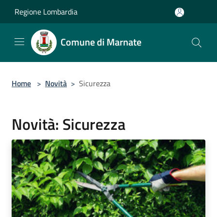
Salta al contenuto principale
Regione Lombardia
Comune di Marnate
Home
>
Novità
>
Sicurezza
Novità: Sicurezza