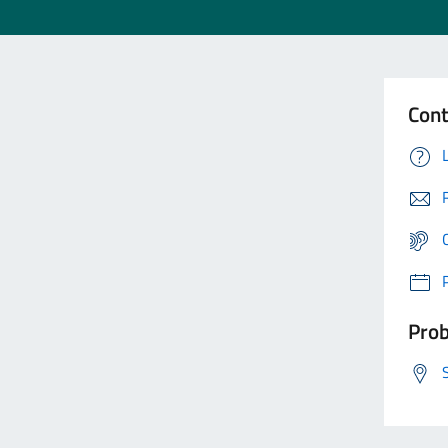
Cont
Prob