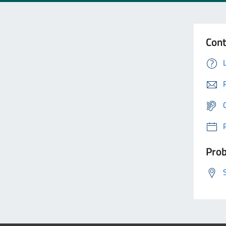
Cont
Prob