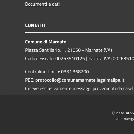
Documenti e dati
CONTATTI
Comune di Marnate
Piazza Sant'Ilario, 1, 21050 - Marnate (VA)
Codice Fiscale: 00263510125 | Partita IVA: 0026351
Centralino Unico: 0331.368200
PEC:
protocollo@comunemarnate.legalmailpa.it
(riceve esclusivamente messaggi provenienti da caselle
Contatti D.P.O. (Dott. Ing. Danilo Roggi)
Email:
rpd@comune.marnate.va.it
Questo sito 
PEC:
danilo@pec.erregiservice.com
alla navig