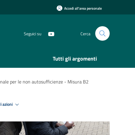
Accedi all'area personale
Seguici su
Cerca
Tutti gli argomenti
nale per le non autosufficienze - Misura B2
i azioni