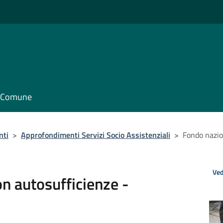
il Comune
nti
>
Approfondimenti Servizi Socio Assistenziali
>
Fondo nazio
Ved
n autosufficienze -