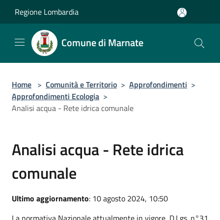
Salta al contenuto principale
Regione Lombardia
Comune di Marnate
Home
>
Comunità e Territorio
>
Approfondimenti
>
Approfondimenti Ecologia
>
Analisi acqua - Rete idrica comunale
Analisi acqua - Rete idrica
comunale
Ultimo aggiornamento
: 10 agosto 2024, 10:50
La normativa Nazionale attualmente in vigore, D.Lgs. n°31