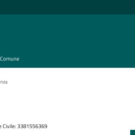
il Comune
enza
e Civile: 3381556369