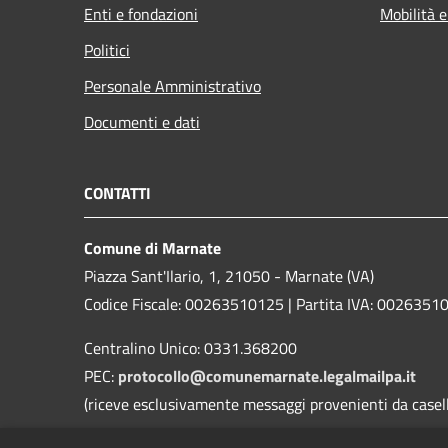
Enti e fondazioni
Mobilità e
Politici
Personale Amministrativo
Documenti e dati
CONTATTI
Comune di Marnate
Piazza Sant'Ilario, 1, 21050 - Marnate (VA)
Codice Fiscale: 00263510125 | Partita IVA: 0026351
Centralino Unico: 0331.368200
PEC:
protocollo@comunemarnate.legalmailpa.it
(riceve esclusivamente messaggi provenienti da caselle
Contatti D.P.O. (Dott. Ing. Danilo Roggi)