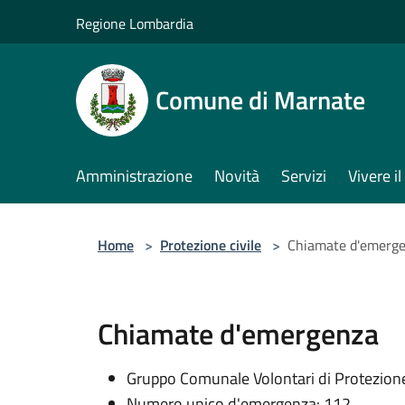
Salta al contenuto principale
Regione Lombardia
Comune di Marnate
Amministrazione
Novità
Servizi
Vivere 
Home
>
Protezione civile
>
Chiamate d'emerg
Chiamate d'emergenza
Gruppo Comunale Volontari di Protezion
Numero unico d'emergenza: 112