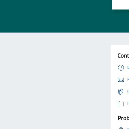
Cont
Prob