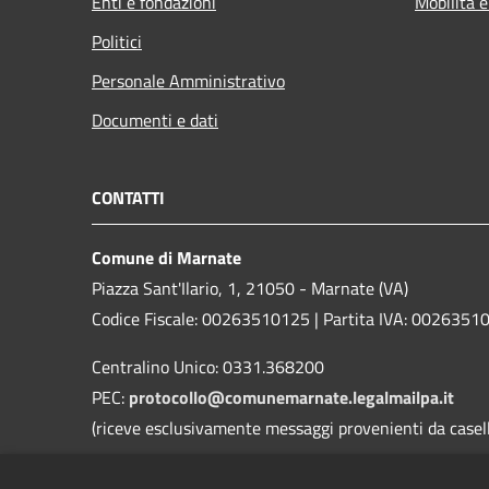
Enti e fondazioni
Mobilità e
Politici
Personale Amministrativo
Documenti e dati
CONTATTI
Comune di Marnate
Piazza Sant'Ilario, 1, 21050 - Marnate (VA)
Codice Fiscale: 00263510125 | Partita IVA: 0026351
Centralino Unico: 0331.368200
PEC:
protocollo@comunemarnate.legalmailpa.it
(riceve esclusivamente messaggi provenienti da caselle
Contatti D.P.O. (Dott. Ing. Danilo Roggi)