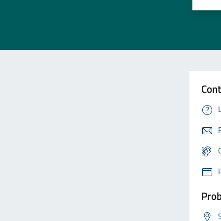
Cont
Prob