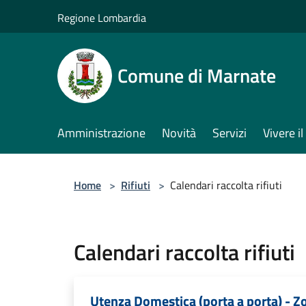
Salta al contenuto principale
Regione Lombardia
Comune di Marnate
Amministrazione
Novità
Servizi
Vivere 
Home
>
Rifiuti
>
Calendari raccolta rifiuti
Calendari raccolta rifiuti
Utenza Domestica (porta a porta) - Z