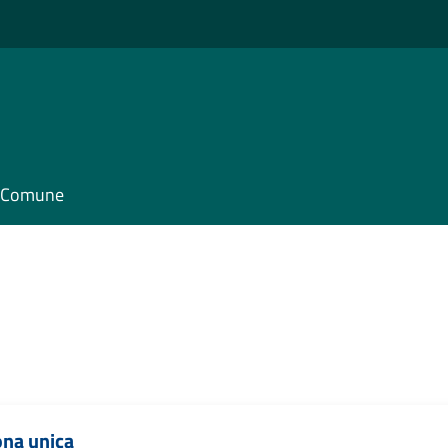
il Comune
ona unica