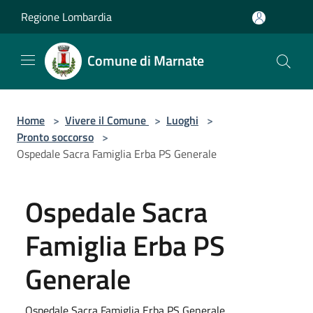
Salta al contenuto principale
Regione Lombardia
Comune di Marnate
Home
>
Vivere il Comune
>
Luoghi
>
Pronto soccorso
>
Ospedale Sacra Famiglia Erba PS Generale
Ospedale Sacra
Famiglia Erba PS
Generale
Ospedale Sacra Famiglia Erba PS Generale