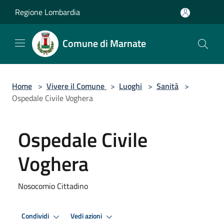
Salta al contenuto principale
Regione Lombardia
Comune di Marnate
Home
>
Vivere il Comune
>
Luoghi
>
Sanità
>
Ospedale Civile Voghera
Ospedale Civile
Voghera
Nosocomio Cittadino
Condividi
Vedi azioni