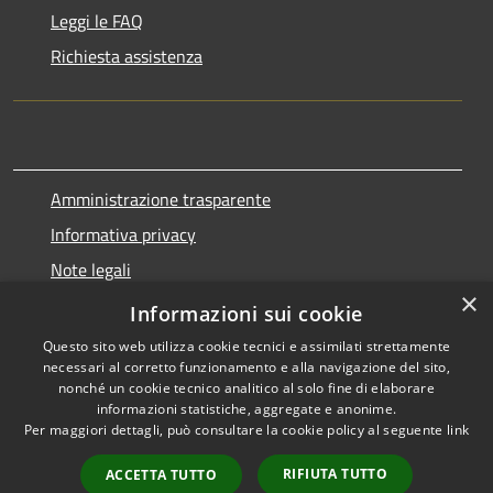
Leggi le FAQ
Richiesta assistenza
Amministrazione trasparente
Informativa privacy
Note legali
×
Dichiarazione di accessibilità
Informazioni sui cookie
Questo sito web utilizza cookie tecnici e assimilati strettamente
necessari al corretto funzionamento e alla navigazione del sito,
nonché un cookie tecnico analitico al solo fine di elaborare
informazioni statistiche, aggregate e anonime.
RSS
Copyright © 2026 • Comune di
Per maggiori dettagli, può consultare la cookie policy al seguente
link
Accessibilità
Marnate • Powered by
Privacy
Municipium
Accesso
•
RIFIUTA TUTTO
ACCETTA TUTTO