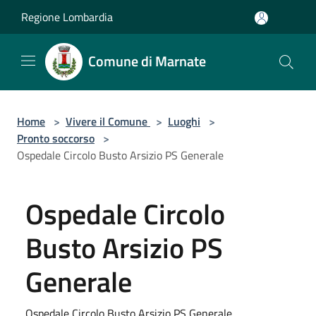
Salta al contenuto principale
Regione Lombardia
Comune di Marnate
Home
>
Vivere il Comune
>
Luoghi
>
Pronto soccorso
>
Ospedale Circolo Busto Arsizio PS Generale
Ospedale Circolo
Busto Arsizio PS
Generale
Ospedale Circolo Busto Arsizio PS Generale