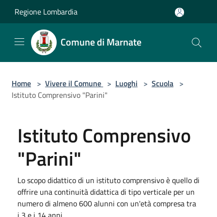
Salta al contenuto principale
Regione Lombardia
Comune di Marnate
Home
>
Vivere il Comune
>
Luoghi
>
Scuola
>
Istituto Comprensivo "Parini"
Istituto Comprensivo
"Parini"
Lo scopo didattico di un istituto comprensivo è quello di
offrire una continuità didattica di tipo verticale per un
numero di almeno 600 alunni con un'età compresa tra
i 3 e i 14 anni