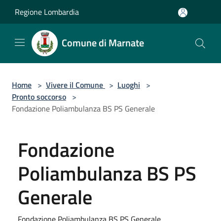
Salta al contenuto principale
Regione Lombardia
Comune di Marnate
Home
>
Vivere il Comune
>
Luoghi
>
Pronto soccorso
>
Fondazione Poliambulanza BS PS Generale
Fondazione
Poliambulanza BS PS
Generale
Fondazione Poliambulanza BS PS Generale