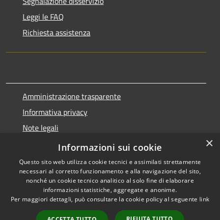
Segnalazione disservizio
Leggi le FAQ
Richiesta assistenza
Amministrazione trasparente
Informativa privacy
Note legali
×
Dichiarazione di accessibilità
Informazioni sui cookie
Questo sito web utilizza cookie tecnici e assimilati strettamente
necessari al corretto funzionamento e alla navigazione del sito,
nonché un cookie tecnico analitico al solo fine di elaborare
informazioni statistiche, aggregate e anonime.
RSS
Copyright © 2026 • Comune di
Per maggiori dettagli, può consultare la cookie policy al seguente
link
Accessibilità
Marnate • Powered by
Privacy
Municipium
Accesso
•
RIFIUTA TUTTO
ACCETTA TUTTO