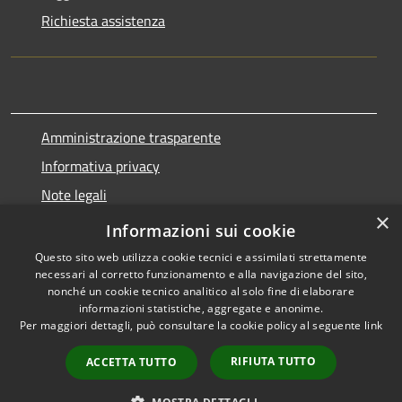
Richiesta assistenza
Amministrazione trasparente
Informativa privacy
Note legali
×
Dichiarazione di accessibilità
Informazioni sui cookie
Questo sito web utilizza cookie tecnici e assimilati strettamente
necessari al corretto funzionamento e alla navigazione del sito,
nonché un cookie tecnico analitico al solo fine di elaborare
informazioni statistiche, aggregate e anonime.
RSS
Copyright © 2026 • Comune di
Per maggiori dettagli, può consultare la cookie policy al seguente
link
Accessibilità
Marnate • Powered by
Privacy
Municipium
Accesso
•
RIFIUTA TUTTO
ACCETTA TUTTO
Cookie
redazione
Mappa del sito