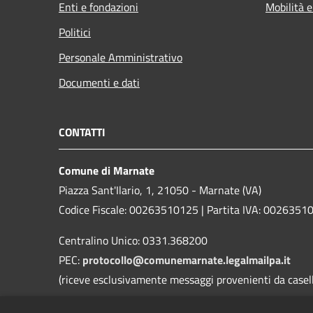
Enti e fondazioni
Mobilità e
Politici
Personale Amministrativo
Documenti e dati
CONTATTI
Comune di Marnate
Piazza Sant'Ilario, 1, 21050 - Marnate (VA)
Codice Fiscale: 00263510125 | Partita IVA: 0026351
Centralino Unico: 0331.368200
PEC:
protocollo@comunemarnate.legalmailpa.it
(riceve esclusivamente messaggi provenienti da caselle
Contatti D.P.O. (Dott. Ing. Danilo Roggi)