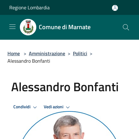
Salta al contenuto principale
Regione Lombardia
Comune di Marnate
Home
>
Amministrazione
>
Politici
>
Alessandro Bonfanti
Alessandro Bonfanti
Condividi
Vedi azioni