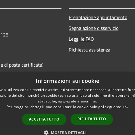
Prenotazione appuntamento
Segnalazione disservizio
0125
Leggi le FAQ
Richiesta assistenza
 di posta certificata)
Informazioni sui cookie
web utilizza cookie tecnici e assimilati strettamente necessari al corretto fu
azione del sito, nonché un cookie tecnico analitico al solo fine di elaborare i
statistiche, aggregate e anonime.
Per maggiori dettagli, può consultare la cookie policy al seguente
link
RIFIUTA TUTTO
ACCETTA TUTTO
l sito
Copyright © 2026 • Comune d
MOSTRA DETTAGLI