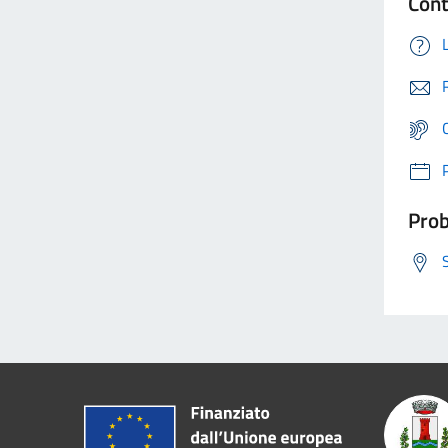
Cont
Prob