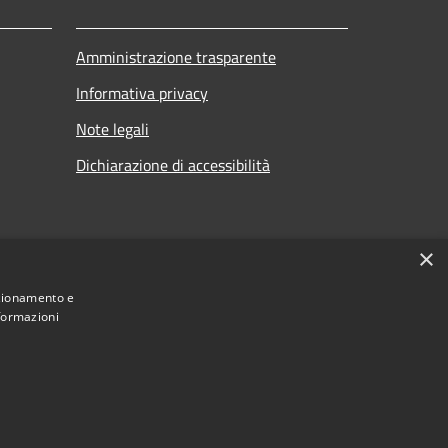
Amministrazione trasparente
Informativa privacy
Note legali
Dichiarazione di accessibilità
×
nzionamento e
nformazioni
Municipium
Accesso redazione
i Marnate • Powered by
•