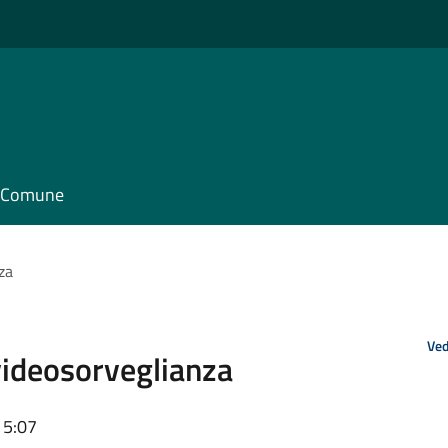
il Comune
za
Ved
videosorveglianza
15:07