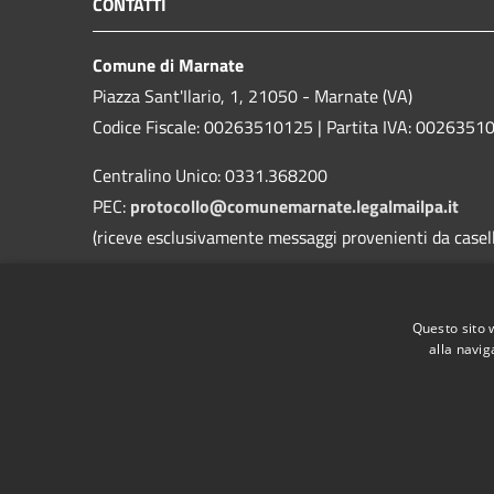
CONTATTI
Comune di Marnate
Piazza Sant'Ilario, 1, 21050 - Marnate (VA)
Codice Fiscale: 00263510125 | Partita IVA: 0026351
Centralino Unico: 0331.368200
PEC:
protocollo@comunemarnate.legalmailpa.it
(riceve esclusivamente messaggi provenienti da caselle
Contatti D.P.O. (Dott. Ing. Danilo Roggi)
Email:
rpd@comune.marnate.va.it
Questo sito 
PEC:
danilo@pec.erregiservice.com
alla navig
RSS
Accessibilità
Privacy
Cookie
Mappa de