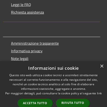
Leggi le FAQ
Richiesta assistenza
Amministrazione trasparente
Informativa privacy
Note legali
×
Dichiarazione di accessibilità
Informazioni sui cookie
Questo sito web utilizza cookie tecnici e assimilati strettamente
necessari al corretto funzionamento e alla navigazione del sito,
nonché un cookie tecnico analitico al solo fine di elaborare
informazioni statistiche, aggregate e anonime.
RSS
Copyright © 2026 • Comune di
Per maggiori dettagli, può consultare la cookie policy al seguente
link
Accessibilità
Marnate • Powered by
Privacy
Municipium
Accesso
•
RIFIUTA TUTTO
ACCETTA TUTTO