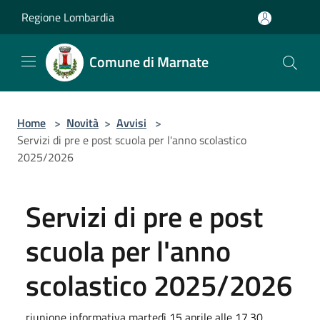
Salta al contenuto principale
Regione Lombardia
Comune di Marnate
Home
>
Novità
>
Avvisi
>
Servizi di pre e post scuola per l'anno scolastico
2025/2026
Servizi di pre e post
scuola per l'anno
scolastico 2025/2026
riunione informativa martedì 15 aprile alle 17.30