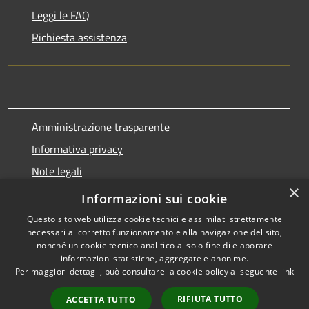
Leggi le FAQ
Richiesta assistenza
Amministrazione trasparente
Informativa privacy
Note legali
×
Dichiarazione di accessibilità
Informazioni sui cookie
Questo sito web utilizza cookie tecnici e assimilati strettamente
necessari al corretto funzionamento e alla navigazione del sito,
nonché un cookie tecnico analitico al solo fine di elaborare
informazioni statistiche, aggregate e anonime.
RSS
Copyright © 2026 • Comune di
Per maggiori dettagli, può consultare la cookie policy al seguente
link
Accessibilità
Marnate • Powered by
Privacy
Municipium
Accesso
•
RIFIUTA TUTTO
ACCETTA TUTTO