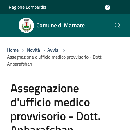
Salta al contenuto principale
Regione Lombardia
Comune di Marnate
Home
>
Novità
>
Avvisi
>
Assegnazione d'ufficio medico provvisorio - Dott.
Anbarafshan
Assegnazione
d'ufficio medico
provvisorio - Dott.
Anbarafshan