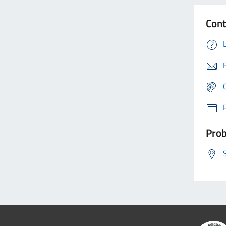
Cont
Prob