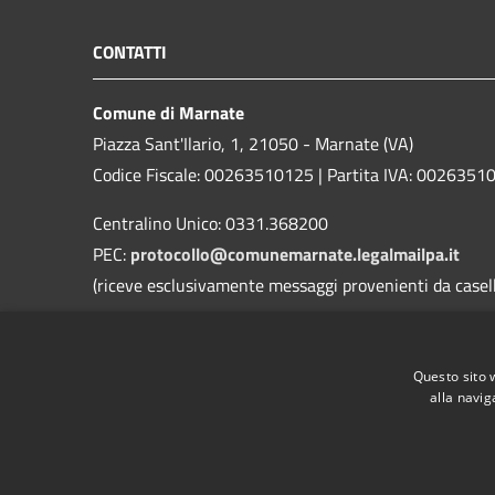
CONTATTI
Comune di Marnate
Piazza Sant'Ilario, 1, 21050 - Marnate (VA)
Codice Fiscale: 00263510125 | Partita IVA: 0026351
Centralino Unico: 0331.368200
PEC:
protocollo@comunemarnate.legalmailpa.it
(riceve esclusivamente messaggi provenienti da caselle
Contatti D.P.O. (Dott. Ing. Danilo Roggi)
Email:
rpd@comune.marnate.va.it
Questo sito 
PEC:
danilo@pec.erregiservice.com
alla navig