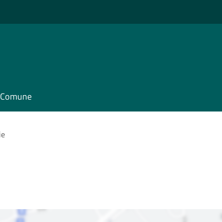
il Comune
ie