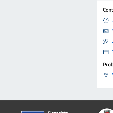
Cont
Prob