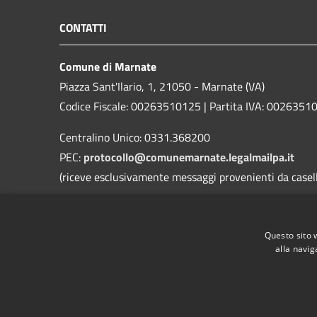
CONTATTI
Comune di Marnate
Piazza Sant'Ilario, 1, 21050 - Marnate (VA)
Codice Fiscale: 00263510125 | Partita IVA: 0026351
Centralino Unico: 0331.368200
PEC:
protocollo@comunemarnate.legalmailpa.it
(riceve esclusivamente messaggi provenienti da caselle
Contatti D.P.O. (Dott. Ing. Danilo Roggi)
Email:
rpd@comune.marnate.va.it
Questo sito 
PEC:
danilo@pec.erregiservice.com
alla navig