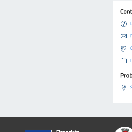
Cont
Prob