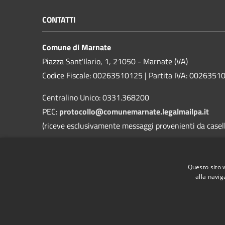
CONTATTI
Comune di Marnate
Piazza Sant'Ilario, 1, 21050 - Marnate (VA)
Codice Fiscale: 00263510125 | Partita IVA: 0026351
Centralino Unico: 0331.368200
PEC:
protocollo@comunemarnate.legalmailpa.it
(riceve esclusivamente messaggi provenienti da caselle
Contatti D.P.O. (Dott. Ing. Danilo Roggi)
Email:
rpd@comune.marnate.va.it
Questo sito 
PEC:
danilo@pec.erregiservice.com
alla navig